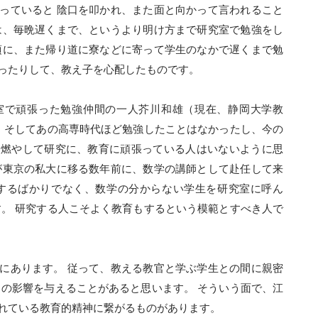
っていると 陰口を叩かれ、また面と向かって言われること
は、毎晩遅くまで、というより明け方まで研究室で勉強をし
頃に、また帰り道に寮などに寄って学生のなかで遅くまで勉
ったりして、教え子を心配したものです。
室で頑張った勉強仲間の一人芥川和雄（現在、静岡大学教
。 そしてあの高専時代ほど勉強したことはなかったし、今の
を燃やして研究に、教育に頑張っている人はいないように思
が東京の私大に移る数年前に、数学の講師として赴任して来
強するばかりでなく、数学の分からない学生を研究室に呼ん
す。 研究する人こそよく教育もするという模範とすべき人で
にあります。 従って、教える教官と学ぶ学生との間に親密
くの影響を与えることがあると思います。 そういう面で、江
れている教育的精神に繋がるものがあります。