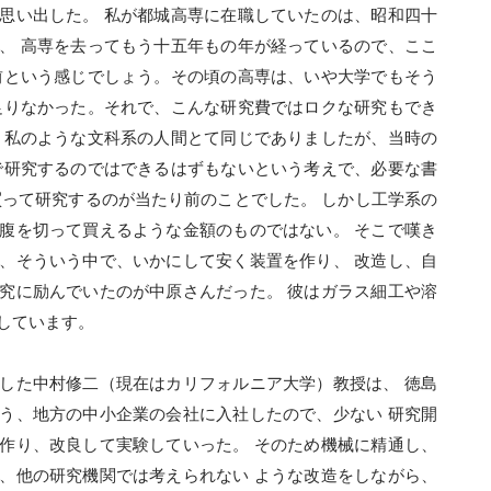
思い出した。 私が都城高専に在職していたのは、昭和四十
、 高専を去ってもう十五年もの年が経っているので、ここ
前という感じでしょう。その頃の高専は、いや大学でもそう
足りなかった。それで、こんな研究費ではロクな研究もでき
 私のような文科系の人間とて同じでありましたが、当時の
で研究するのではできるはずもないという考えで、必要な書
買って研究するのが当たり前のことでした。 しかし工学系の
腹を切って買えるような金額のものではない。 そこで嘆き
、そういう中で、いかにして安く装置を作り、 改造し、自
究に励んでいたのが中原さんだった。 彼はガラス細工や溶
しています。
した中村修二（現在はカリフォルニア大学）教授は、 徳島
う、地方の中小企業の会社に入社したので、少ない 研究開
作り、改良して実験していった。 そのため機械に精通し、
、他の研究機関では考えられない ような改造をしながら、