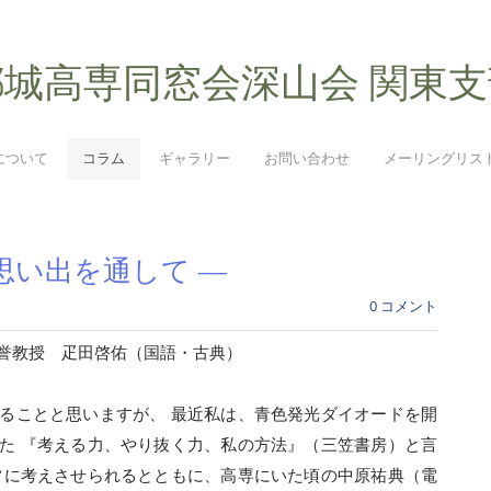
都城高専同窓会深山会 関東支
について
コラム
ギャラリー
お問い合わせ
メーリングリス
思い出を通して ―
0 コメント
誉教授 疋田啓佑（国語・古典）
ることと思いますが、 最近私は、青色発光ダイオードを開
た 『考える力、やり抜く力、私の方法』（三笠書房）と言
常に考えさせられるとともに、高専にいた頃の中原祐典（電