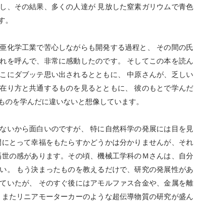
し、その結果、多くの人達が 見放した窒素ガリウムで青色
す。
亜化学工業で苦心しながらも開発する過程と、 その間の氏
れを呼んで、非常に感動したのです。 そしてこの本を読ん
こにダブッテ思い出されるとともに、 中原さんが、乏しい
在り方と共通するものを見るとともに、 彼のもとで学んだ
ものを学んだに違いないと想像しています。
ないから面白いのですが、 特に自然科学の発展には目を見
間にとって幸福をもたらすかどうかは分かりませんが、それ
隔世の感があります。その頃、機械工学科のＭさんは、自分
い。 もう決まったものを教えるだけで、研究の発展性があ
ていたが、 そのすぐ後にはアモルファス合金や、金属を離
 またリニアモーターカーのような超伝導物質の研究が盛ん