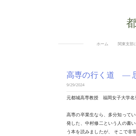
ホーム
関東支部
高専の行く道 ― 
9/29/2024
元都城高専教授 福岡女子大学名
高専の卒業生なら、多分知ってい
発した、中村修二という人の書い
う本を読みましたが、 そこで非