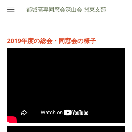
都城高専同窓会深山会 関東支部
ホーム
2019年度の総会・同窓会の様子
関東支部について
コラム
ギャラリー
お問い合わせ
メーリングリスト登録
深山会本部